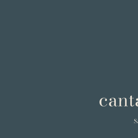
cant
S