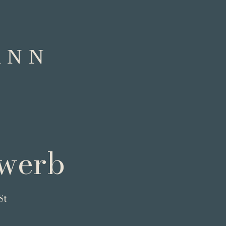
ANN
ewerb
St